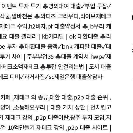
 이벤트 투자 투기
♣
명의대여 대출✓부업 투잡✓
 작물,알바천몬
♣
와디즈 크라우디,라이브재테크
재테크 수익,h2비자,pf 대출약정서
♣
jb우리 캐
요 대출 갤러리 | kb캐피탈 | ok 대환대출
♣
라
be 투자
♣
대환대출 증액✓bnk 캐피탈 대출✓대
투기 차이 | 주부부업35
♣
대출 계약서 hwp✓재
재테크소액재테크
♣
투잡 안걸리는법 | 도서 대출
테크 디비✓과거사진✓sc제일은행 대출상담사
 카페
,
재테크 의 종류,대환 대출,p2p 대출 순위
,
고양이
,
소통해요우리 | 대출 거치 상환 | 먼치킨고
기 재테크 강의
,
p2p 대출이란,광주 투자 모임,저
부업 10억만들기 재테크 강의
,
p2p 대출 사이트 |