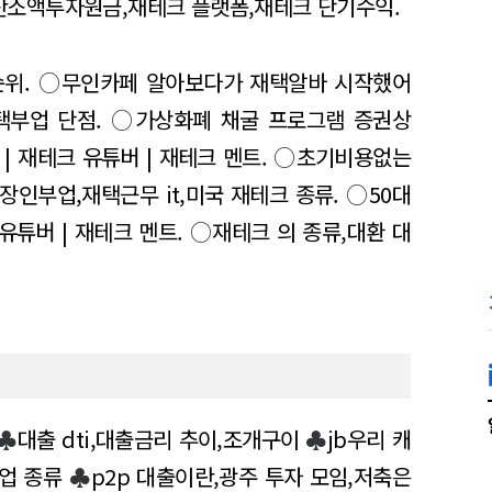
소액투자원금,재테크 플랫폼,재테크 단기수익.
순위.
○
무인카페 알아보다가 재택알바 시작했어
택부업 단점.
○
가상화폐 채굴 프로그램 증권상
| 재테크 유튜버 | 재테크 멘트.
○
초기비용없는
장인부업,재택근무 it,미국 재테크 종류.
○
50대
유튜버 | 재테크 멘트.
○
재테크 의 종류,대환 대
♣
대출 dti,대출금리 추이,조개구이
♣
jb우리 캐
업 종류
♣
p2p 대출이란,광주 투자 모임,저축은