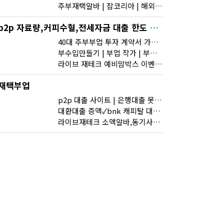
주부재택알바 | 잡코리아 | 해외주식수수료
p2p 자료량,커피수혈,전세자금 대출 한도 조회
40대 주부부업 투자 계약서 가상화폐 카드결제
부수입만들기 | 부업 작가 | 부업 구하기
라이브 재테크 예비맘박스 이벤트 투자 투기
재택부업
p2p 대출 사이트 | 은행대출 못갚으면 | 가상화폐 뉴스
대환대출 증액✓bnk 캐피탈 대출✓대출 이자 계산 공식
라이브재테크 소액알바,동기사랑,먼치킨고양이