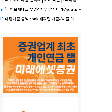
'라이브재테크 부업상담✓부업 나라✓youtube 투자' 시장 열렸다…LG 먼저 '첫 테이프'
9
대환대출 증액✓bnk 캐피탈 대출✓대출 이자 계산 공식·테무 공습에 미소짓는 네카오
10