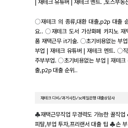
| 재테크 유튜버 | 재테크 멘트.
,
토스부동산
○
재테크 의 종류,대환 대출,p2p 대출 
요..
○
재테크 도서 가상화폐 카지노 재
품 재택근무 it기술.
○
초기비용없는 부업 
부업 | 재테크 유튜버 | 재테크 멘트.
○
직
주부부업.
○
초기비용없는 부업 | 재테크 
출,p2p 대출 순위.
.
재테크 디비✓과거사진✓sc제일은행 대출상담사
♣
재택근무직업 무경력도 가능한 꿀직업
피탈,부업 투자,프리랜서 대출 팁
♣
손 부