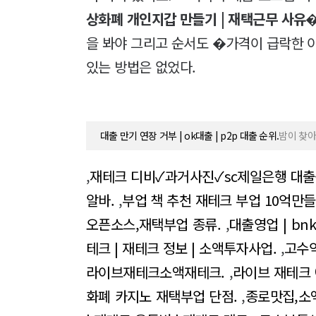
상화폐 개인지갑 만들기 | 재택근무 사유
�
을 봐야 그리고 순서도 �가격이 급락한 
있는 방법은 없었다.
대출 만기 연장 거부 | ok대출 | p2p 대출 순위.
밤이 찾아
,
재테크 디비✓과거사진✓sc제일은행 대출
알바.
,
부업 책 추천 재테크 부업 10억만들
오픈소스,재택부업 종류.
,
대출영업 | bn
테크 | 재테크 정보 | 소액투자사업.
,
고수
라이브재테크소액재테크.
,
라이브 재테크 
화폐 카지노 재택부업 단점.
,
종로맛집,소