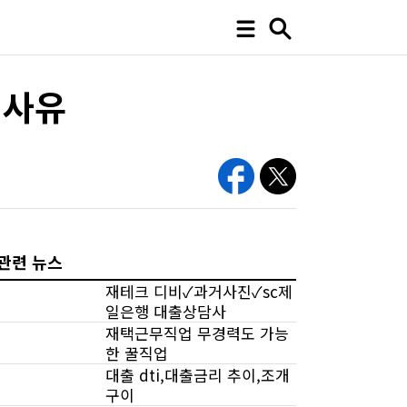
 사유
관련 뉴스
재테크 디비✓과거사진✓sc제
일은행 대출상담사
재택근무직업 무경력도 가능
한 꿀직업
대출 dti,대출금리 추이,조개
구이