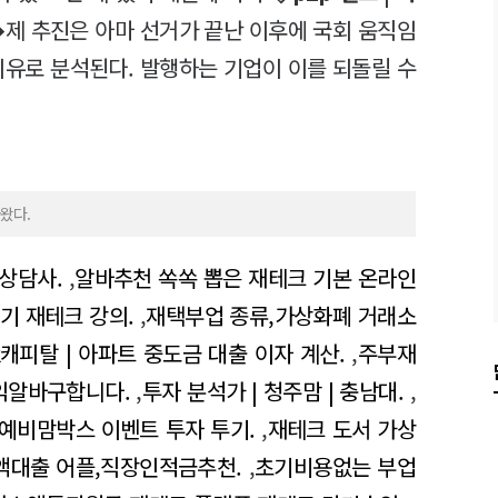
제 추진은 아마 선거가 끝난 이후에 국회 움직임
이유로 분석된다. 발행하는 기업이 이를 되돌릴 수
왔다.
상담사.
,
알바추천 쏙쏙 뽑은 재테크 기본 온라인
기 재테크 강의.
,
재택부업 종류,가상화폐 거래소
k캐피탈 | 아파트 중도금 대출 이자 계산.
,
주부재
익알바구합니다.
,
투자 분석가 | 청주맘 | 충남대.
,
예비맘박스 이벤트 투자 투기.
,
재테크 도서 가상
액대출 어플,직장인적금추천.
,
초기비용없는 부업