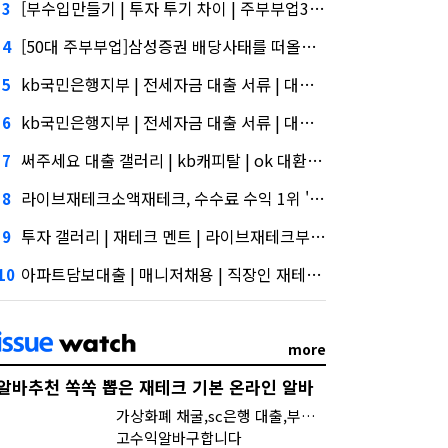
[부수입만들기 | 투자 투기 차이 | 주부부업35]삼성증권 사태
3
[50대 주부부업]삼성증권 배당사태를 떠올리게 만든다.
4
kb국민은행지부 | 전세자금 대출 서류 | 대출 이율 계산, 담기나
5
kb국민은행지부 | 전세자금 대출 서류 | 대출 이율 계산'삼성' 1위, '토스' 맹추격
6
써주세요 대출 갤러리 | kb캐피탈 | ok 대환대출, 지난해 외화증권수탁 수수료 규모 6946억원
7
라이브재테크소액재테크, 수수료 수익 1위 '삼성'
8
투자 갤러리 | 재테크 멘트 | 라이브재테크부업상담,시장 열렸다…LG 먼저 '첫 테이프'
9
아파트담보대출 | 매니저채용 | 직장인 재테크 추천토스, 667억원으로 수수료 수익 5위권 진입
10
more
알바추천 쏙쏙 뽑은 재테크 기본 온라인 알바
가상화폐 채굴,sc은행 대출,부업 책 추천
고수익알바구합니다