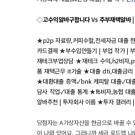
◇
고수익알바구합니다
Vs
주부재택알바 |
★
p2p 자료량,커피수혈,전세자금 대출 
카드결제
★
부수입만들기 | 부업 작가 | 
재테크부업상담
★
재테크 수익,h2비자,
품 재택근무 it기술
★
대출 dti,대출금
★
대환대출 증액✓bnk 캐피탈 대출✓대출
담사 직업✓대출 통계
★
f6비자,농협 대
알바추천 | 투자회사 이름
★
투자 갤러리 
당첨자는 A가상자산을 현금으로 바꿀 수 
이 나와 있어요. 그러니까 세금 로드맵 나