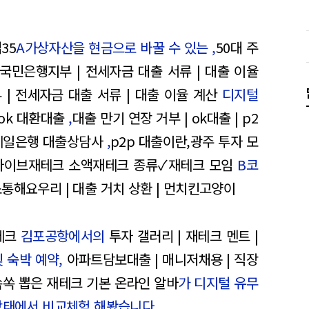
35
A가상자산을 현금으로 바꿀 수 있는 ,
50대 주
b국민은행지부 | 전세자금 대출 서류 | 대출 이율
| 전세자금 대출 서류 | 대출 이율 계산
디지털
 ok 대환대출
,
대출 만기 연장 거부 | ok대출 | p2
제일은행 대출상담사
,
p2p 대출이란,광주 투자 모
라이브재테크 소액재테크 종류✓재테크 모임
B코
통해요우리 | 대출 거치 상환 | 먼치킨고양이
테크
김포공항에서의
투자 갤러리 | 재테크 멘트 |
 숙박 예약,
아파트담보대출 | 매니저채용 | 직장
쏙 뽑은 재테크 기본 온라인 알바
가 디지털 유무
상태에서 비교체험 해봤습니다.