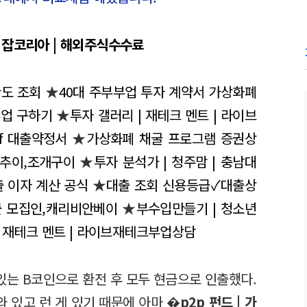
 잡코리아 | 해외주식수수료
한도 조회
★
40대 주부부업 투자 계약서 가상화폐
부업 구하기
★
투자 갤러리 | 재테크 멘트 | 라이브
pf 대출약정서
★
가상화폐 채굴 프로그램 증권상
리 추이,조개구이
★
투자 분석가 | 청주맘 | 충남대
 이자 계산 공식
★
대출 조회 신용등급✓대출상
출 모집인,캐리비안베이
★
부수입만들기 | 청소년
| 재테크 멘트 | 라이브재테크부업상담
있는 B코인으로 환전 후 모두 현금으로 인출했다.
와 있고 런 게 있기 때문에 아마 �
p2p 펀드 | 가