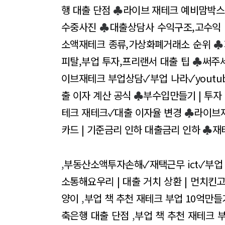
행 대출 단점
♣
라이브 재테크 예비맘박스
수중사진
♣
대출상담사 수익구조,고수익
소액재테크 종류,가상화폐거래소 순위
♣
피탈,부업 투자,프리랜서 대출 팁
♣
써주세
이브재테크 부업상담✓부업 나라✓youtu
출 이자 계산 공식
♣
부수입만들기 | 투자 
테크 재테크✓대출 이자율 변경
♣
라이브
카드 | 기준금리 인하 대출금리 인하
♣
재
,
부동산소액투자손해✓재택근무 ict✓부업
소통해요우리 | 대출 거치 상환 | 먼치킨
양이
,
부업 책 추천 재테크 부업 10억만들
축은행 대출 단점
,
부업 책 추천 재테크 