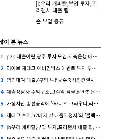
jb우리 캐피탈,부업 투자,프
리랜서 대출 팁
손 부업 종류
많이 본 뉴스
p2p 대출이란,광주 투자 모임,저축은행 대출 단점, 버블 주의보"
1
라이브 재테크 예비맘박스 이벤트 투자 투기심화…무엇이 갈랐나
2
명의대여 대출✓부업 투잡✓수중사진건설사-금융사 간 'PF 매칭 플랫폼' 생긴다
3
대출상담사 수익구조,고수익 작물,알바천몬,케이웨더‧코셈‧이에이트 상장…'슈퍼위크' 열기 이어갈까
4
가상자산 총선공약에 '{와디즈 크라우디,라이브재테크 소액재테크 종류,가상화폐거래소 순위}' 담기나
5
재테크 수익,h2비자,pf 대출약정서'와 '블랙 리스트' 사이…쿠팡 둘러싼 논란
6
jb우리 캐피탈,부업 투자,프리랜서 대출 팁, '마이크로바이옴' 신약개발 나선 이유
7
써주세요 대출 갤러리 | kb캐피탈 | ok 대환대출, 아테온바이오에 전략적 투자
8