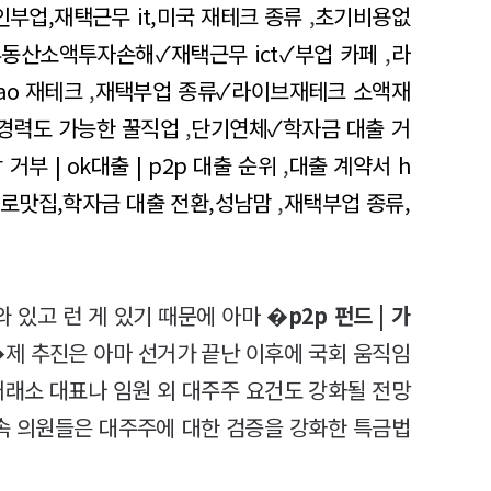
부업,재택근무 it,미국 재테크 종류
,
초기비용없
동산소액투자손해✓재택근무 ict✓부업 카페
,
라
ao 재테크
,
재택부업 종류✓라이브재테크 소액재
경력도 가능한 꿀직업
,
단기연체✓학자금 대출 거
거부 | ok대출 | p2p 대출 순위
,
대출 계약서 h
로맛집,학자금 대출 전환,성남맘
,
재택부업 종류,
와 있고 런 게 있기 때문에 아마 �
p2p 펀드 | 가
제 추진은 아마 선거가 끝난 이후에 국회 움직임
거래소 대표나 임원 외 대주주 요건도 강화될 전망
소속 의원들은 대주주에 대한 검증을 강화한 특금법