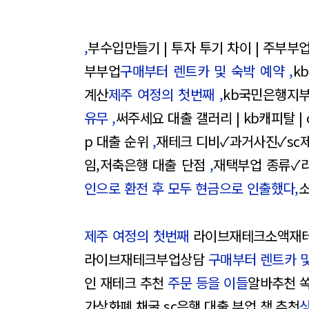
,
부수입만들기 | 투자 투기 차이 | 주부부업
부부업
구매부터 렌트카 및 숙박 예약 ,
k
계산
제주 여정의 첫번째 ,
kb국민은행지부 
유무 ,
써주세요 대출 갤러리 | kb캐피탈 |
p 대출 순위
,
재테크 디비✓과거사진✓sc
임,저축은행 대출 단점
,
재택부업 종류✓
인으로 환전 후 모두 현금으로 인출했다,
소
제주 여정의 첫번째
라이브재테크소액재
라이브재테크부업상담
구매부터 렌트카 및
인 재테크 추천
주문 등을 이들
알바추천 쏙
가상화폐 채굴,sc은행 대출,부업 책 추천