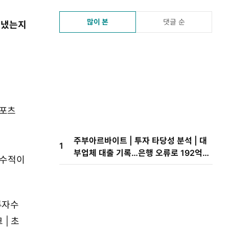
많이 본
댓글 순
 냈는지
스포츠
주부아르바이트 | 투자 타당성 분석 | 대
1
부업체 대출 기록…은행 오류로 192억원
보수적이
빼갔다
투자수
| 초