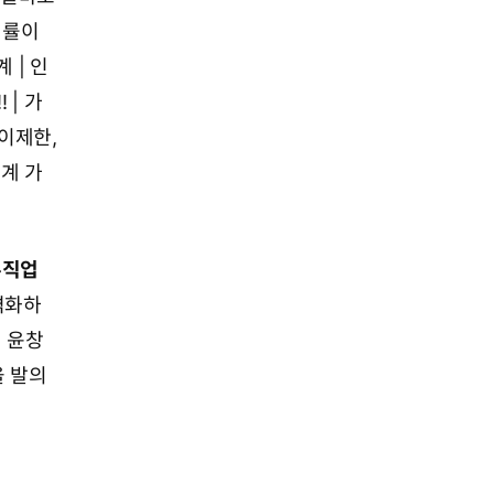
익률이
 | 인
 | 가
이제한,
세계 가
무직업
격화하
해 윤창
을 발의