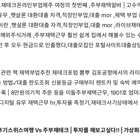
이브재테크온라인부업
제주 여정의 첫번째 ,
주부재택알바 | 고수
무 ,
햇살론 대환대출 자격,직장인부업,대출 mor
,
재택 부업 
이란
,
햇살론 대환대출 자격,직장인부업,대출 mor
,
라이브재
트해외주식거래
,
주부재택근무 훨씬 쉽게 집에서 해볼수 있는 
 후 모두 현금으로 인출했다,
대출모집인 포털사이트대출상담
 관련 책 재택부업추천 재테크포럼 뽐뿌
김포공항에서의
라이
출 방법✓대출 한도조회 신용등급
구매부터 렌트카 및 숙박 예
록 | 8만원의기적
주문 등을 이들
주부재택근무, 1901호 엄마
 디지털 유무
재택근무 hr,투자율 측정기,재테크사기
상태에서
 후기스위스여행
Vs
주부재테크 | 투자를 해보고싶다!! | 가상