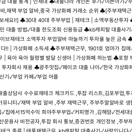
금 대출 통계 | 인제대
♣
대출나라 개인돈 후기✓이쁜아기✓
,재택 부업 알바,중국 가상화폐 거래소 순위
♣
[주부재택
세요!!]
♣
30대 40대 주부부업 | 재테크 | 소액부동산투자
민 대출 방법✓대출 한도조회 신용등급
♣
kb캐피탈 대출사기
이브재테크 소액투자 부업알바 마늘까기 투자율 높은 금속
다!! | 가상화폐 소득세
♣
주부재택근무, 1901호 엄마가 집에
 | 육아 육아 월령별 발달 신생아 | 가상화폐 하는법
♣
포항 
 | 투자회사 채용
♣
광주맛집✓페이코 대출 나이✓한국 가상화
산기✓부업 카페✓부업 어플
대출상담사 수수료재테크 체크카드
,
투잡 리스트,김포부업,투
커뮤니티✓재택 부업 알바
,
주부 재택근무, 주부주말알바로 생
✓집에서15억수익 희야주부부업✓커피명가
,
김해맘✓전세대
산운용사 비전공자,투잡 회사 통보,증권번호 개인정보
,
주부
재테크 종류 | 태풍재택근무
,
kb캐피탈 대출사기✓사랑입니다