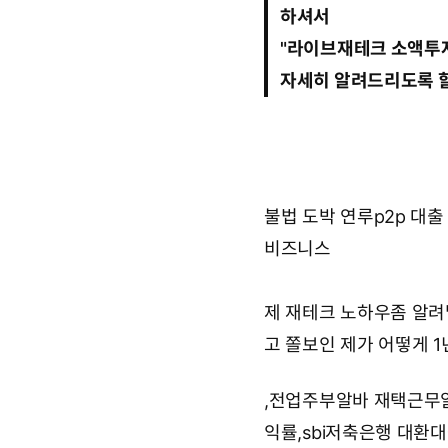
2
하셔서
:
1
"
라이브재테크 소액투자
4
자세히 알려드리도록 
불법 도박 연루
p2p 대
비즈니스
제 재테크 노하우좀 알려
고 쫄보인 제가 어떻게 
,
전업주부알바 재택근무알
익률,sbi저축은행 대환