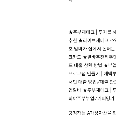
세
★
주부재테크 | 투자를 해
추천
★
라이브재테크 소
호 엄마가 집에서 돈버는
크카드
★
알바추천제주
드 대출 상환 방법
★
부업
프로그램 만들기 | 재택
서민 대출 방법✓대출 
업알바
★
주부재테크 | 
희야주부부업✓커피명가
당첨자는 A가상자산을 현