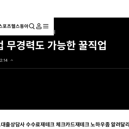
스포츠
헬스동아
통
마
전
✓한국 가상화폐 거래소 순위
합
이
체
 무경력도 가능한 꿀직업
검
페
메
색
이
뉴
지
펼
2:14
치
기
트대출상담사 수수료재테크 체크카드
재테크 노하우좀 알려달