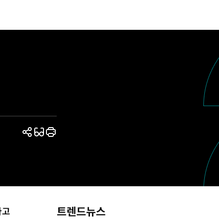
공
읽
프
유
기
린
하
모
트
기
드
트렌드뉴스
라고