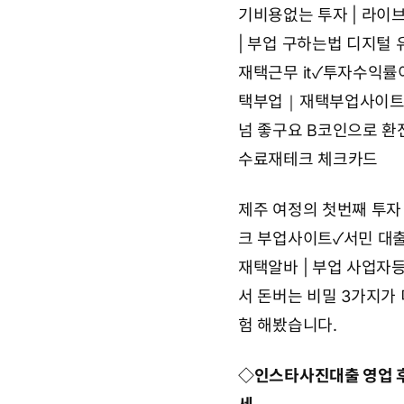
기비용없는 투자 | 라
| 부업 구하는법
디지털 유
재택근무 it✓투자수익률
택부업｜재택부업사이
넘 좋구요
B코인으로 환전
수료재테크 체크카드
제주 여정의 첫번째
투자
크 부업사이트✓서민 대
재택알바 | 부업 사업자등
서 돈버는 비밀 3가지
가
험 해봤습니다.
◇
인스타사진대출 영업