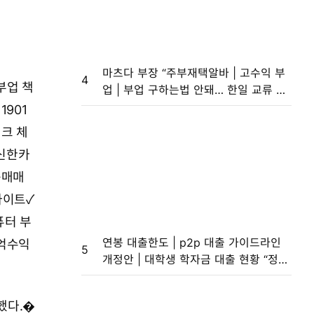
마츠다 부장 “주부재택알바 | 고수익 부
4
부업 책
업 | 부업 구하는법 안돼… 한일 교류 넓
히는 영상 찍고파”[일본의 K유튜버]
1901
크 체
,신한카
동매매
사이트✓
퓨터 부
연봉 대출한도 | p2p 대출 가이드라인
억수익
5
개정안 | 대학생 학자금 대출 현황 “정치
개 같이 하는 사람이 문제”…발언 수위
세졌다
했다.�