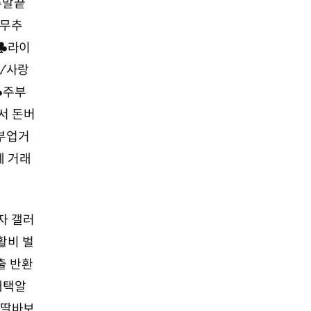
주말끝
근무추
♣
라이
✓사랑
♣
주부
서 돈버
부업거
폐 거래
자 갤러
활비 벌
출 반환
재택알
✓딸바보