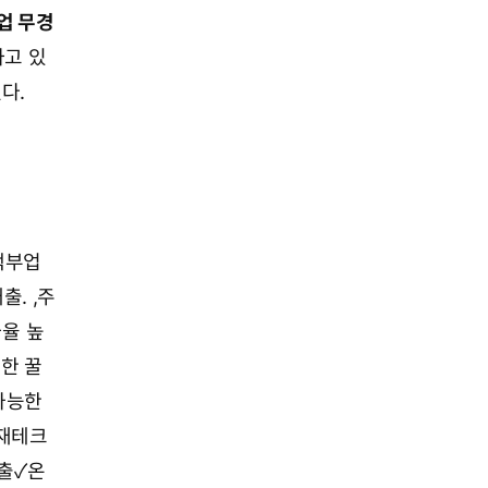
업 무경
하고 있
다.
택부업
출.
,
주
율 높
한 꿀
가능한
브재테크
출✓온