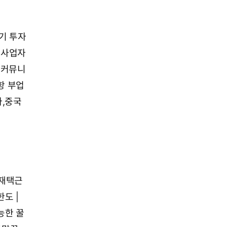
기 투자
 사업자
 커뮤니
항 부업
,중국
재택근
도 |
능한 꿀