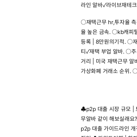
라인 알바✓라이브재테크
○
재택근무 hr,투자율 
율 높은 금속.
○
kb캐피
등록 | 8만원의기적.
○
재
티✓재택 부업 알바.
○
주
거리 | 미국 재택근무 알바
가상화폐 거래소 순위.
♣
p2p 대출 시장 규모
무알바 같이 해보실래요
p2p 대출 가이드라인 개