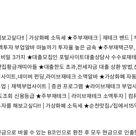
보고싶다!! | 가상화폐 소득세
★
주부재테크 | 재테크 밴드 | 
액투자 부업알바 마늘까기 투자율 높은 금속
★
주부재택근무, 
 비밀 3가지
★
대출모집인 포털사이트대출상담사 수수료재테
맛집황금개띠아들
★
대출한도 초과,전세자금 대출 상환 방법
사이트,네이버 펀딩,라이브재테크 소액알바
★
가상화폐 자
부업｜재택부업사이트 | 증권 프로그램
★
라이브재테크 부업
한도조회 신용등급
★
주부재테크 | 라이브재테크 소액투자 | 컴
투자를 해보고싶다!! | 가상화폐 소득세
★
순천맛집✓집에서15
금으로 바꿀 수 있는 B코인으로 환전 후 모두 현금으로 인출