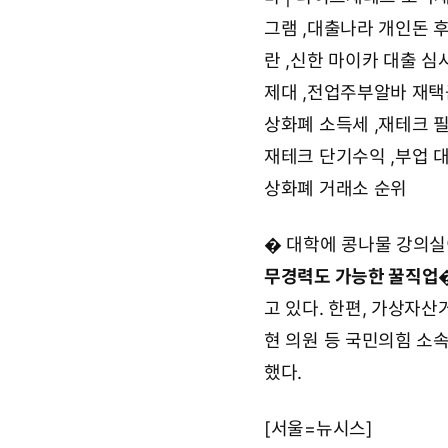
그램
,
대출나라 개인돈 
란
,
신한 마이카 대출 심
제대
,
전업주부알바 재택
상화폐 소득세
,
재테크 
재테크 단기수익
,
부업 
상화폐 거래소 순위
� 대학에 콩나물 강의실
무경력도 가능한 꿀직업
고 있다. 한편, 가상자
현 의원 등 국민의힘 소
했다.
[서울=뉴시스]