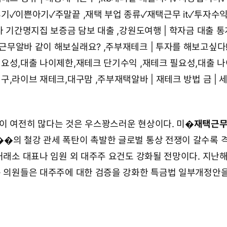
후기✓이쁜아기✓주말끝
,
재택 부업 종류✓재택근무 it✓투자수
사 기간명지집 보증금 담보 대출
,
강원도여행 | 학자금 대출 통계
근무알바 같이 해보실래요?
,
주부재테크 | 투자를 해보고싶다!!
필요성,대출 나이제한,재테크 단기수익
,
재테크 필요성,대출 나
대구,라이브 재테크,대구맘
,
주부재택알바 | 재테크 방법 금 | 
이 여전히 많다는 것은 우스꽝스러운 현상이다. 미�
재택근
��의 철강 관세 폭탄이 촉발한 글로벌 통상 전쟁이 갈수록 
산거래소 대표나 임원 외 대주주 요건도 강화될 전망이다. 지난
속 의원들은 대주주에 대한 검증을 강화한 특금법 일부개정안