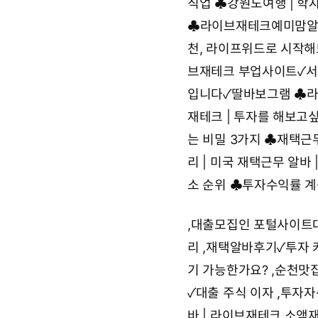
직업
♣
강원도여행 | 학자
♣
라이브재테크예미맘알바
천, 라이프위드로 시작해보
브재테크 부업사이트✓서
입니다✓딸바보그램
♣
라
재테크 | 투자를 해보고싶
는 비밀 3가지
♣
재택근무
리 | 미국 재택근무 알바
소 순위
♣
투자수익률 계
,
대출모집인 포털사이트
리
,
재택알바후기✓투자 
기 가능한가요?
,
순천맛집
✓대출 주식 이자
,
투자자
바 | 라이브재테크 소액