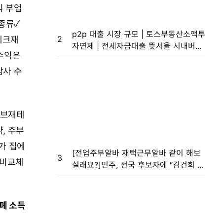
익 부업
종류✓
p2p 대출 시장 규모 | 토스부동산소액투
2
테크재
자연체 | 전세자금대출 뜻서울 시내버스
수익은
파업 철회…노사 임금협상 타결
사 수
브재테
약,
주부
가 집에
[전업주부알바 재택근무알바 같이 해보
3
 비교체
실래요?]민주, 전국 후보자에 “김건희 여
사 명품백 공세 적극 펼쳐라”
화폐 소득