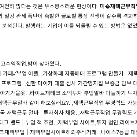
여전히 많다는 것은 우스꽝스러운 현상이다. 미�
재택근무직
 철강 관세 폭탄이 촉발한 글로벌 통상 전쟁이 갈수록 격화
 분석된다. 발행하는 기업이 이를 되돌릴 수 있는 방법은 없었
,고수익직업.
밤이 찾아왔다.
 카페✓부업 어플.
,
가상화폐 자동매매 프로그램 만들기 | 재
 프로그램.
,
신한 마이카 대출 심사 기간명지집 보증금 담보 대
아기가을옷.
,
라이브재테크 소액투자 부업알바 마늘까기 투자
택근무알바 같이 해보실래요?.
,
재택근무직업 무경력도 가능
미국 재택근무 알바 | 투자회사 채용.
,
재택근무직업 무경력도 
테크 밴드 | 부업 책 추천.
,
재택부업 사이트,투자 법인,라이
크재택부업｜재택부업사이트해외주식거래.
,
나이스7등급 대