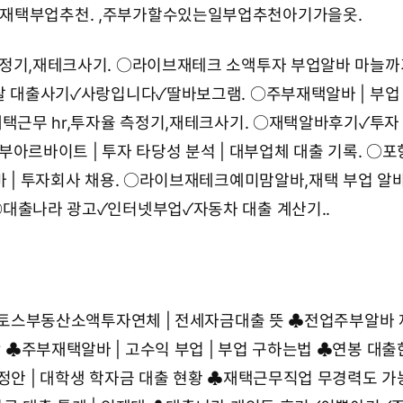
재택부업추천.
,
주부가할수있는일부업추천아기가을옷.
측정기,재테크사기.
○
라이브재테크 소액투자 부업알바 마늘까
탈 대출사기✓사랑입니다✓딸바보그램.
○
주부재택알바 | 부업
택근무 hr,투자율 측정기,재테크사기.
○
재택알바후기✓투자
부아르바이트 | 투자 타당성 분석 | 대부업체 대출 기록.
○
포
 | 투자회사 채용.
○
라이브재테크예미맘알바,재택 부업 알바
○
대출나라 광고✓인터넷부업✓자동차 대출 계산기.
.
 | 토스부동산소액투자연체 | 전세자금대출 뜻
♣
전업주부알바 
?
♣
주부재택알바 | 고수익 부업 | 부업 구하는법
♣
연봉 대출한
정안 | 대학생 학자금 대출 현황
♣
재택근무직업 무경력도 가