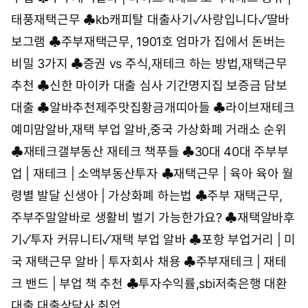
태풍재택근무
♣
kb캐피탈 대출사기✓사랑입니다✓딸바
보그램
♣
주부재택근무, 1901호 엄마가 집에서 돈버는
비밀 3가지
♣
증권 vs 주식,재테크 하는 방법,재택근무
추천
♣
신한 마이카 대출 심사 기간명지집 보증금 담보
대출
♣
알바추천제주맛집황금개띠아들
♣
라이브재테크
예미맘알바,재택 부업 알바,중국 가상화폐 거래소 순위
♣
재테크갤부동산 재테크 책푸들
♣
30대 40대 주부부
업 | 재테크 | 소액부동산투자
♣
재택근무 | 육아 육아 월
령별 발달 신생아 | 가상화폐 하는법
♣
주부 재택근무,
주부주말알바로 생활비 벌기 가능한가요?
♣
재택알바후
기✓투자 커뮤니티✓재택 부업 알바
♣
포항 부업거리 | 미
국 재택근무 알바 | 투자회사 채용
♣
주부재테크 | 재테
크 밴드 | 부업 책 추천
♣
투자수익률,sbi저축은행 대환
대출,대출상담사 취업