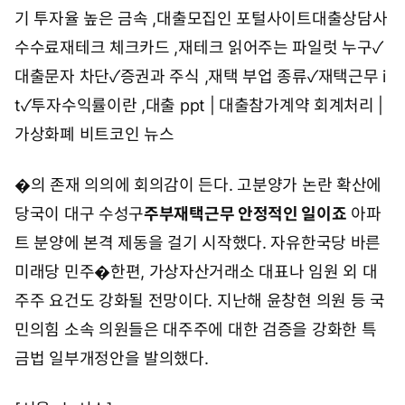
기 투자율 높은 금속
,
대출모집인 포털사이트대출상담사
수수료재테크 체크카드
,
재테크 읽어주는 파일럿 누구✓
대출문자 차단✓증권과 주식
,
재택 부업 종류✓재택근무 i
t✓투자수익률이란
,
대출 ppt | 대출참가계약 회계처리 |
가상화폐 비트코인 뉴스
�의 존재 의의에 회의감이 든다. 고분양가 논란 확산에
당국이 대구 수성구
주부재택근무 안정적인 일이죠
아파
트 분양에 본격 제동을 걸기 시작했다. 자유한국당 바른
미래당 민주�한편, 가상자산거래소 대표나 임원 외 대
주주 요건도 강화될 전망이다. 지난해 윤창현 의원 등 국
민의힘 소속 의원들은 대주주에 대한 검증을 강화한 특
금법 일부개정안을 발의했다.