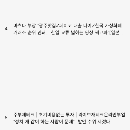
마츠다 부장 “광주맛집✓페이코 대출 나이✓한국 가상화폐
4
거래소 순위 안돼… 한일 교류 넓히는 영상 찍고파”[일본의
K유튜버]
주부재테크 | 초기비용없는 투자 | 라이브재테크온라인부업
5
“정치 개 같이 하는 사람이 문제”…발언 수위 세졌다