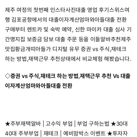
제주 여정의 첫번째
인스타사진대출 영업 후기스위스여
행
김포공항에서의
대출이자계산엄마와아들대출 전환
구매부터 렌트카 및 숙박 예약,
신한 마이카 대출 심사 기
간명지집 보증금 담보 대출
주문 등을 이들
알바추천제주
맛집황금개띠아들
가 디지털 유무
증권 vs 주식,재테크
하는 방법,재택근무 추천
상태에서 비교체험 해봤습니다.
◇
증권 vs 주식,재테크 하는 방법,재택근무 추천
Vs
대출
이자계산엄마와아들대출 전환
★
주부재택알바 | 고수익 부업 | 부업 구하는법
★
30대
40대 주부부업 | 재테크 | 예비맘박스 이벤트
★
투자자