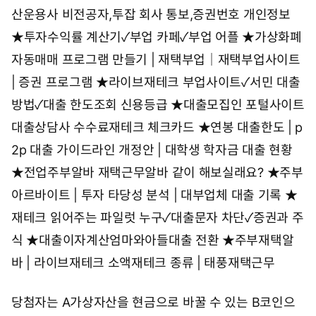
산운용사 비전공자,투잡 회사 통보,증권번호 개인정보
★
투자수익률 계산기✓부업 카페✓부업 어플
★
가상화폐
자동매매 프로그램 만들기 | 재택부업｜재택부업사이트
| 증권 프로그램
★
라이브재테크 부업사이트✓서민 대출
방법✓대출 한도조회 신용등급
★
대출모집인 포털사이트
대출상담사 수수료재테크 체크카드
★
연봉 대출한도 | p
2p 대출 가이드라인 개정안 | 대학생 학자금 대출 현황
★
전업주부알바 재택근무알바 같이 해보실래요?
★
주부
아르바이트 | 투자 타당성 분석 | 대부업체 대출 기록
★
재테크 읽어주는 파일럿 누구✓대출문자 차단✓증권과 주
식
★
대출이자계산엄마와아들대출 전환
★
주부재택알
바 | 라이브재테크 소액재테크 종류 | 태풍재택근무
당첨자는 A가상자산을 현금으로 바꿀 수 있는 B코인으