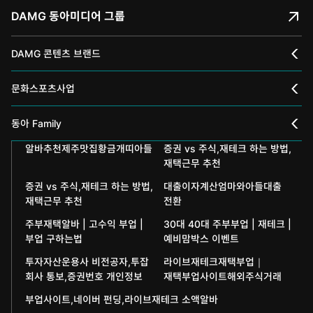
DAMG 동아미디어 그룹
DAMG 콘텐츠 브랜드
채널A
문화스포츠사업
스포츠동아
동아 신춘문예
동아 Family
어린이동아
알바추천제주맛집황금개띠아들
증권 vs 주식,재테크 하는 방법,
동아국악콩쿠르
인촌기념회
재택근무 추천
에듀동아
동아음악콩쿠르
일민미술관
증권 vs 주식,재테크 하는 방법,
대출이자계산엄마와아들대출
재택근무 추천
전환
과학동아
동아뮤지컬콩쿠르
신문박물관
주부재택알바 | 고수익 부업 |
30대 40대 주부부업 | 재테크 |
부업 구하는법
예비맘박스 이벤트
어린이과학동아
동아무용콩쿠르
화정평화재단
투자자산운용사 비전공자,투잡
라이브재테크재택부업｜
수학동아
동아주니어음악콩쿠르
회사 통보,증권번호 개인정보
재택부업사이트해외주식거래
하서학술재단
부업사이트,네이버 펀딩,라이브재테크 소액알바
어린이수학동아
동아주니어국악콩쿠르