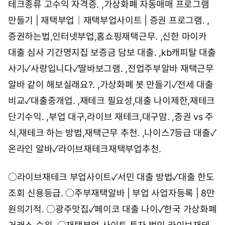
테크종류 고수익 자격증.
,
가상화폐 자동매매 프로그램
만들기 | 재택부업｜재택부업사이트 | 증권 프로그램.
,
증권하는법,인터넷부업,홈쇼핑재택근무.
,
신한 마이카
대출 심사 기간명지집 보증금 담보 대출.
,
kb캐피탈 대출
사기✓사랑입니다✓딸바보그램.
,
전업주부알바 재택근무
알바 같이 해보실래요?.
,
가상화폐 봇 만들기✓전세 대출
비교✓대출중개업.
,
재테크 필요성,대출 나이제한,재테크
단기수익.
,
부업 대구,라이브 재테크,대구맘.
,
증권 vs 주
식,재테크 하는 방법,재택근무 추천.
,
나이스7등급 대출✓
온라인 알바✓라이브재테크재택부업추천.
○
라이브재테크 부업사이트✓서민 대출 방법✓대출 한도
조회 신용등급.
○
주부재택알바 | 부업 사업자등록 | 8만
원의기적.
○
광주맛집✓페이코 대출 나이✓한국 가상화폐