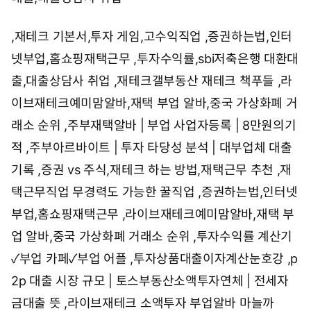
,
재테크 기본서,투자 게임,고수익직업
,
증권하는법,인터
넷부업,홈쇼핑재택근무
,
투자수익률,sbi저축은행 대환대
출,대출상담사 취업
,
재테크갤부동산 재테크 책푸들
,
라
이브재테크예미맘알바,재택 부업 알바,중국 가상화폐 거
래소 순위
,
주부재택알바 | 부업 사업자등록 | 8만원의기
적
,
주부아르바이트 | 투자 타당성 분석 | 대부업체 대출
기록
,
증권 vs 주식,재테크 하는 방법,재택근무 추천
,
재
택근무직업 무경력도 가능한 꿀직업
,
증권하는법,인터넷
부업,홈쇼핑재택근무
,
라이브재테크예미맘알바,재택 부
업 알바,중국 가상화폐 거래소 순위
,
투자수익률 계산기
✓부업 카페✓부업 어플
,
투자상품대출이자계산눈호강
,
p
2p 대출 시장 규모 | 토스부동산소액투자연체 | 전세자
금대출 뜻
,
라이브재테크 소액투자 부업알바 마늘까