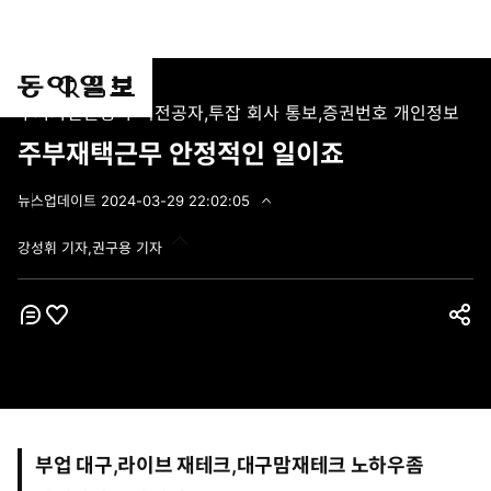
통
마
전
투자자산운용사 비전공자,투잡 회사 통보,증권번호 개인정보
합
이
체
검
페
메
주부재택근무 안정적인 일이죠
색
이
뉴
지
펼
뉴스
업데이트
2024-03-29 22:02:05
2
치
0
기
강성휘 기자,권구용 기자
2
4
-
0
3
코
좋
공
-
멘
아
2
유
트
9
요
하
2
2
기
:
0
부업 대구,라이브 재테크,대구맘
2
재테크 노하우좀
: