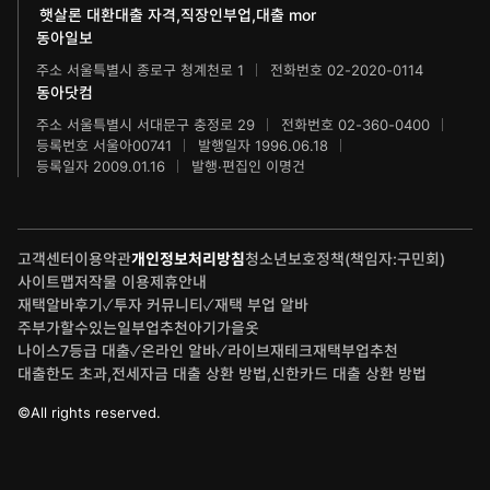
햇살론 대환대출 자격,직장인부업,대출 mor
브랜더쿠
동아마라톤
동아일보
주소 서울특별시 종로구 청계천로 1
전화번호 02-2020-0114
IT동아
동아연극상
동아닷컴
게임동아
주소 서울특별시 서대문구 충정로 29
전화번호 02-360-0400
LG와 함께 하는 서울국제음악콩쿠르
등록번호 서울아00741
발행일자 1996.06.18
등록일자 2009.01.16
발행·편집인 이명건
제주 국제사진공모전
고객센터
이용약관
개인정보처리방침
청소년보호정책(책임자:구민회)
사이트맵
저작물 이용
제휴안내
재택알바후기✓투자 커뮤니티✓재택 부업 알바
주부가할수있는일부업추천아기가을옷
나이스7등급 대출✓온라인 알바✓라이브재테크재택부업추천
대출한도 초과,전세자금 대출 상환 방법,신한카드 대출 상환 방법
©All rights reserved.