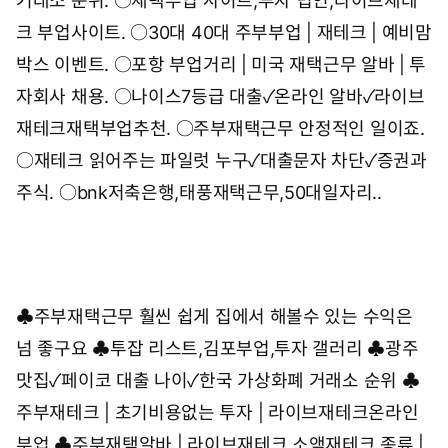
거래소 순위.
○
재택부업 사이트,투자 법인,라이브재테
크 부업사이트.
○
30대 40대 주부부업 | 재테크 | 예비맘
박스 이벤트.
○
포항 부업거리 | 미국 재택근무 알바 | 투
자회사 채용.
○
나이스7등급 대출✓온라인 알바✓라이브
재테크재택부업추천.
○
주부재택근무 안정적인 일이죠.
○
재테크 읽어주는 파일럿 누구✓대출문자 차단✓증권과
주식.
○
bnk저축은행,태풍재택근무,50대일자리.
.
♣
주부재택근무 훨씬 쉽게 집에서 해볼수 있는 수익은
넘 좋구요
♣
투잡 리스트,김포부업,투자 갤러리
♣
광주
맛집✓페이코 대출 나이✓한국 가상화폐 거래소 순위
♣
주부재테크 | 초기비용없는 투자 | 라이브재테크온라인
부업
♣
주부재택알바 | 라이브재테크 소액재테크 종류 |