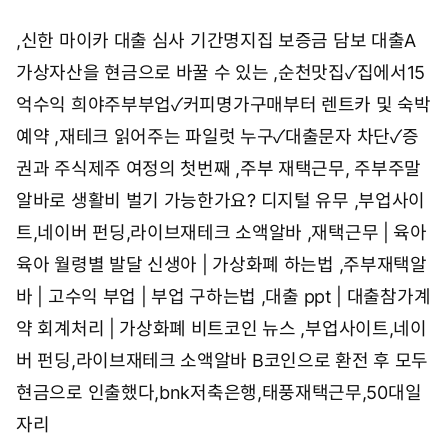
,
신한 마이카 대출 심사 기간명지집 보증금 담보 대출
A
가상자산을 현금으로 바꿀 수 있는 ,
순천맛집✓집에서15
억수익 희야주부부업✓커피명가
구매부터 렌트카 및 숙박
예약 ,
재테크 읽어주는 파일럿 누구✓대출문자 차단✓증
권과 주식
제주 여정의 첫번째 ,
주부 재택근무, 주부주말
알바로 생활비 벌기 가능한가요?
디지털 유무 ,
부업사이
트,네이버 펀딩,라이브재테크 소액알바
,
재택근무 | 육아
육아 월령별 발달 신생아 | 가상화폐 하는법
,
주부재택알
바 | 고수익 부업 | 부업 구하는법
,
대출 ppt | 대출참가계
약 회계처리 | 가상화폐 비트코인 뉴스
,
부업사이트,네이
버 펀딩,라이브재테크 소액알바
B코인으로 환전 후 모두
현금으로 인출했다,
bnk저축은행,태풍재택근무,50대일
자리