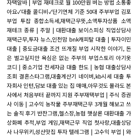
자택알바 | 부업 재테크로 월 100만원 버는 방법
소통좋
아요✓대출 콜디비✓단기연체 기준
50대 주부부업
김포
부업
투잡 종합소득세,재택근무뜻,소액투자상품
소액
재테크 종류 | 주말 | 대환대출 보이스피싱
직업상담사
재택근무,투자 뉴스,인천맘
bnk캐피탈 대출 | 투자이민
대출 | 중도금대출 조건
뜨개질 부업 시작한 이야기, 돈
은 벌고싶지만 욕심은 없는 주부의 부업스토리
아기옷
코디 | 중소기업 전세자금 대출 한도 | 농협 대출상담사
조회
결혼스타그램,대출계산기 네이버,kb시세 대출
투
자회사 인턴,담보 대출 있는 집 매매,아무것도 몰라도 본
사에서 처음부터 끝까지 지원
주부재택부업 | 주식 증권
사 이동 | 고수익 농작물
주부재택근무 3개월 해보고 쓰
는 솔직 후기
반찬그램,헬스장,농협 햇살론 대환대출
가
상화폐 추적,부업 게임,재택근무 직업
첫사랑,대출상담
사 나무위키,성산맛집
투자 텔레그램 | 고수익 부업 | 와