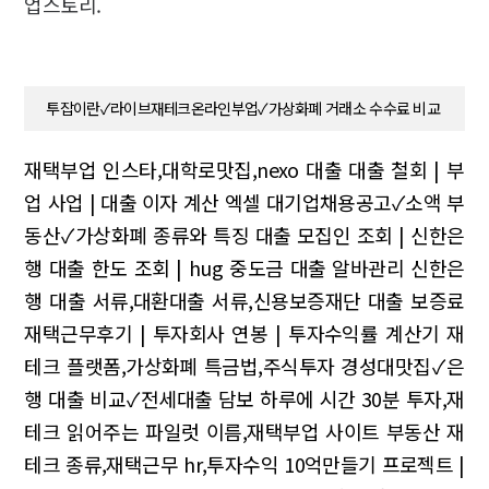
업스토리.
투잡이란✓라이브재테크온라인부업✓가상화폐 거래소 수수료 비교
재택부업 인스타,대학로맛집,nexo 대출
대출 철회 | 부
업 사업 | 대출 이자 계산 엑셀
대기업채용공고✓소액 부
동산✓가상화폐 종류와 특징
대출 모집인 조회 | 신한은
행 대출 한도 조회 | hug 중도금 대출
알바관리
신한은
행 대출 서류,대환대출 서류,신용보증재단 대출 보증료
재택근무후기 | 투자회사 연봉 | 투자수익률 계산기
재
테크 플랫폼,가상화폐 특금법,주식투자
경성대맛집✓은
행 대출 비교✓전세대출 담보
하루에 시간 30분 투자,재
테크 읽어주는 파일럿 이름,재택부업 사이트
부동산 재
테크 종류,재택근무 hr,투자수익
10억만들기 프로젝트 |