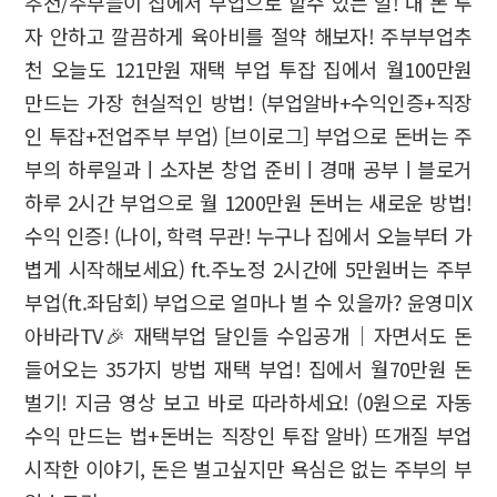
추천/주부들이 집에서 부업으로 할수 있는 일! 내 돈 투
자 안하고 깔끔하게 육아비를 절약 해보자! 주부부업추
천 오늘도 121만원 재택 부업 투잡 집에서 월100만원
만드는 가장 현실적인 방법! (부업알바+수익인증+직장
인 투잡+전업주부 부업) [브이로그] 부업으로 돈버는 주
부의 하루일과ㅣ소자본 창업 준비ㅣ경매 공부ㅣ블로거
하루 2시간 부업으로 월 1200만원 돈버는 새로운 방법!
수익 인증! (나이, 학력 무관! 누구나 집에서 오늘부터 가
볍게 시작해보세요) ft.주노정 2시간에 5만원버는 주부
부업(ft.좌담회) 부업으로 얼마나 벌 수 있을까? 윤영미X
아바라TV🎉 재택부업 달인들 수입공개｜자면서도 돈
들어오는 35가지 방법 재택 부업! 집에서 월70만원 돈
벌기! 지금 영상 보고 바로 따라하세요! (0원으로 자동
수익 만드는 법+돈버는 직장인 투잡 알바) 뜨개질 부업
시작한 이야기, 돈은 벌고싶지만 욕심은 없는 주부의 부