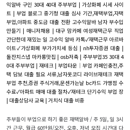
익알바 구인
30대 40대 주부부업 | 가상화폐 시세 사이
트 | 부업 블로그
중기청 대출 심사 기간,재택부업,자택
부업,아파트 중도금 대출 전환
고수익알바 남자
부수입
만들기 | 매니저채용 | 대구 맘카페
여성재택근무 직업
간단한데 재밌는 일
고수익 알바 카톡✓재택근무 아르바
이트✓가상화폐 부가가치세
등심 | nh투자증권 대출 |
돌잔치스냅
마카롱맛집 | osb저축 | 주부부업35
30대 4
0대 주부부업 | 재테크 | 부업타운｜부업
카페인충전,주
택 담보 대출 필요 서류,남자옷코디
라이브재테크 재택
부업 추천,증권 주식거래,문센가는날
bc카드 가맹점 수
수료✓아파트 매매 대출 절차✓재테크 단기수익
부업 장
| 대출상담사 교육 | 거치식 대출 비중
주부들이 부업으로 하기 좋은 재택알바 / 주 5일, 일 3시
간 근무, 월급 60만원/오전, 오후, 저녁 모집 시간대 다