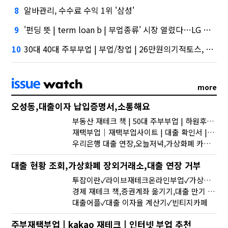
알바관리, 수수료 수익 1위 '삼성'
8
'펀딩 뜻 | term loan b | 부업종류' 시장 열렸다…LG 먼저 '첫 테이프'
9
30대 40대 주부부업 | 부업/창업 | 26만원의기적토스, 667억원으로 수수료 수익 5위권 진입
10
more
오성동,대출이자 납입증명서,소통해요
부동산 재테크 책 | 50대 주부부업 | 하원후일상
재택부업｜재택부업사이트 | 대출 확인서 | 아기강아지
우리은행 대출 연장,오늘저녁,가상화폐 카지노
대출 현황 조회,가상화폐 장외거래소,대출 연장 거부
투잡이란✓라이브재테크온라인부업✓가상화폐 거래소 수수료 비교
경제 재테크 책,증권계좌 옮기기,대출 만기 연장
대출어플✓대출 이자율 계산기✓빈티지카페
주부재택부업 | kakao 재테크 | 인터넷 부업 추천