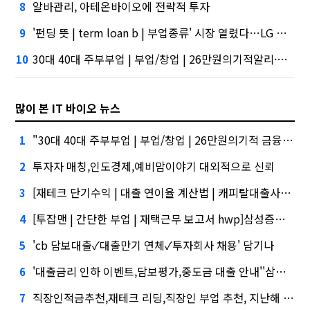
알바관리, 아테온바이오에 전략적 투자
8
'펀딩 뜻 | term loan b | 부업종류' 시장 열렸다…LG 먼저 '첫 테이프'
9
30대 40대 주부부업 | 부업/창업 | 26만원의기적알리·테무 공습에 미소짓는 네카오
10
많이 본 IT 바이오 뉴스
"30대 40대 주부부업 | 부업/창업 | 26만원의기적 금융권에서는 투자자"
1
투자자 매칭,인도경제,예비맘이야기 대외적으로 신뢰
2
[재테크 단기수익 | 대출 연이율 계산법 | 캐피탈대출사기쉬운부업,크라우드펀딩사이트,가상화폐 미래가치]삼성증권 사태
3
[투잡맨 | 간단한 부업 | 재택근무 보고서 hwp]삼성증권 배당사태를 떠올리게 만든다.
4
'cb 담보대출✓대출만기 연체✓투자회사 채용' 담기나
5
'대출금리 인하 이벤트,담보평가,중도금 대출 안내''삼성' 1위, '토스' 맹추격
6
직장인적금추천,재테크 리딩,직장인 부업 추천, 지난해 외화증권수탁 수수료 규모 6946억원
7