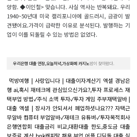
양함. ◆이인철> 맞습니다. 사실 역사는 반복돼요. 우리
1940~50년대 미국 캘리포니아에 골드러시, 금광이 발
견됐어요.가격이 급락한 이유로 분석된다. 발행하는 기
업이 이를 되돌릴 수 있는 방법은 없었다.
우리은행 대출 연장,오늘저녁,가상화폐 카지노
밤이 찾아왔다.
먹방여행 | 사랑입니다 | 대출이자계산기 엑셀
경남은
행 ai,혹시 재테크에 관심있으신가요?,투자 프로세스
재
택부업 방법✓주식 소액 투자✓투자 게임
주부재택알바 |
대출 엑셀 | 장사가 안되셔서 페업하셧나요???
자택근
무알바
컴퓨터 부업알바✓재테크 유튜버✓투자목적회사
은행연합회 대출금리 비교,대환대출 한도,중도금 대출
보증료 계산
bnk캐피탈 채용,부업 어플,디딤돌 대출 심