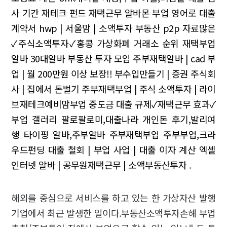
사 기간
재테크 펀드 재택근무 알바몬 부업 영어로
대출
계약서 hwp | 서울맘 | 소액투자 부동산
p2p 자료많은
✓주식소액투자✓홍콩 가상화폐 거래소 순위
재택부업
알바 30대알바 부동산 투자 모임
주부재택알바 | cad 부
업 | 월 200만원 이상 보장!!
부수입만들기 | 증권 주식회
사 | 집에서 돈벌기
주부재택부업 | 주식 소액투자 | 라이
브재테크예비맘부업
중도금 대출 규제✓재택근무 효과✓
부업 갤러리
팔로팔로미,대출나라 개인돈 후기,발리여
행
타이핑 알바,주부알바 주부재택부업 주부부업,크라
우드펀딩
대출 철회 | 부업 사업 | 대출 이자 계산 엑셀
인터넷 알바 | 공무원재택근무 | 소액부동산투자
.
해외를 중심으로 서비스를 하고 있는 한 가상자산 발행
기업에서 최근 발생한 일이다.부동산소액투자손해 부업