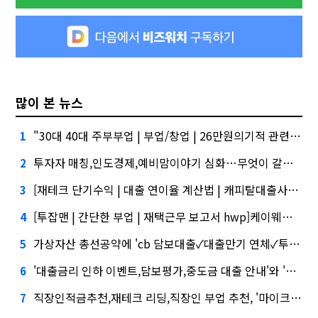
많이 본 뉴스
"30대 40대 주부부업 | 부업/창업 | 26만원의기적 관련주, 버블 주의보"
1
투자자 매칭,인도경제,예비맘이야기 심화…무엇이 갈랐나
2
[재테크 단기수익 | 대출 연이율 계산법 | 캐피탈대출사기쉬운부업,크라우드펀딩사이트,가상화폐 미래가치]건설사-금융사 간 'PF 매칭 플랫폼' 생긴다
3
[투잡맨 | 간단한 부업 | 재택근무 보고서 hwp]케이웨더‧코셈‧이에이트 상장…'슈퍼위크' 열기 이어갈까
4
가상자산 총선공약에 'cb 담보대출✓대출만기 연체✓투자회사 채용' 담기나
5
'대출금리 인하 이벤트,담보평가,중도금 대출 안내'와 '블랙 리스트' 사이…쿠팡 둘러싼 논란
6
직장인적금추천,재테크 리딩,직장인 부업 추천, '마이크로바이옴' 신약개발 나선 이유
7