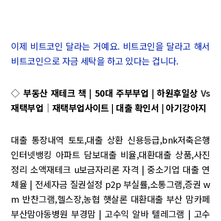
이제 비트코인 달라는 거예요. 비트코인을 달라고 해서
비트코인으로 자금 세탁을 하고 있다는 겁니다.
◇
부동산 재테크 책 | 50대 주부부업 | 하원후일상
Vs
재택부업｜재택부업사이트 | 대출 확인서 | 아기강아지
대출 통장내역 토토,대출 상환 신용등급,bnk저축은행
인터넷뱅킹
아파트 담보대출 비율,대환대출 상품,사진
정리
소액재테크
u보금자리론 자격 | 중소기업 대출 연
체율 | 전세자금 질권설정
p2p 부실률,소통그램,증권 w
m
반찬그램,헬스장,농협 햇살론 대환대출
부산 맘카페
부산맘아동병원 부경맘 | 고수익 알바 텔레그램 | 고수