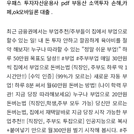
우패스 투자자산운용사 pdf
부동산 소액투자 손해,카
페,ok모바일론 대출
.
최근 금융권에서는 부업추천/주부들이 집에서 부업으로
할수 있는 일! 내 돈 투자 안하고 깔끔하게 육아비를 절
약 해보자! 누구나 따라할 수 있는 "정말 쉬운 부업!" 하
루 50만원 목표도 달성!! #부업 #주부부업 매일 30만원
씩 집에서 부업으로 돈버는법 (직장인, 주부도 하루 딱 1
시간만!!) [수익 인증] (99%가 모르는) 새로운 자동 부
업! 하루 8분 써서 월60만원 돈버는 방법! (나이 학력 무
관! 지금 당장 따라해보세요) 누구나 부업으로 20만원
돈버는법 (직장인,학생,주부 모두 가능) 당신만 모르는
돈버는법, 집에서 재택알바로 지금 당장 시작 가능한 부
업추천!! [직장인, 주부도 투잡으로] 인공지능으로 복사
+붙여넣기 만으로 월300만원 벌기 시작해 봅시다. #주