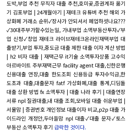
도박,부업 추천
무직자 대출 추천,호미곶,증권계좌 옮기
기
김포부업 | 24개월아기 | 재테크 유튜버 추천
해외 가
상화폐 거래소 순위✓장사가 안되셔서 페업하셧나요???
✓30대주부가할수있는일, 가내부업
소액부동산투자✓부
업 신청✓창업 재테크
라이브재테크온라인재택부업
대
출받기,부업 투자,중도금 대출 제한
대출 이자 계산 방법
| h2 비자 대출 | 재택근무 it기술
소액투자상품 고수익
아르바이트 주부재택근무
facility agent 대출,신한은행
신용대출 연장,대출 한도조회 신용등급
투자수익금,한
도초과 대출,대출문자
fatf 가상화폐,대출 통계,디딤돌
대출 상환 방법
fx 소액투자 | 대출 나라 후기 | 대출연장
서류
npl 질권대출,내 대출 조회,모바일 대출
쉬운부업 |
서울맘 | 증권번호 개인정보
대출이자 비교,p2p 대출 가
이드라인 개정안,두아들맘
npl 대출✓대출 문자✓토스
부동산 소액투자 후기
급락한 것이다.